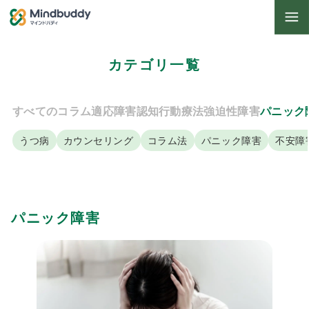
カテゴリ一覧
すべてのコラム
適応障害
認知行動療法
強迫性障害
パニック
うつ病
カウンセリング
コラム法
パニック障害
不安障
パニック障害