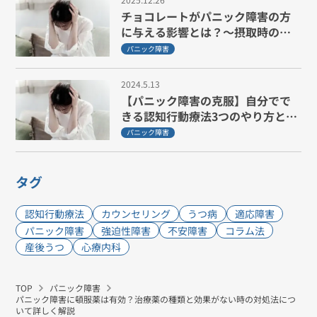
チョコレートがパニック障害の方
に与える影響とは？～摂取時の注
意点、治療法を詳しく解説
パニック障害
2024.5.13
【パニック障害の克服】自分でで
きる認知行動療法3つのやり方と注
意点
パニック障害
タグ
認知行動療法
カウンセリング
うつ病
適応障害
パニック障害
強迫性障害
不安障害
コラム法
産後うつ
心療内科
TOP
パニック障害
パニック障害に頓服薬は有効？治療薬の種類と効果がない時の対処法につ
いて詳しく解説