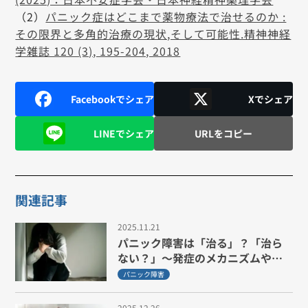
（2）
パニック症はどこまで薬物療法で治せるのか :
その限界と多角的治療の現状,そして可能性.精神神経
学雑誌 120 (3), 195-204, 2018
Facebookでシェア
Xでシェア
LINEでシェア
URLをコピー
関連記事
2025.11.21
パニック障害は「治る」？「治ら
ない？」～発症のメカニズムや症
状、治療法・回復プロセスを紹介
パニック障害
2025.12.26