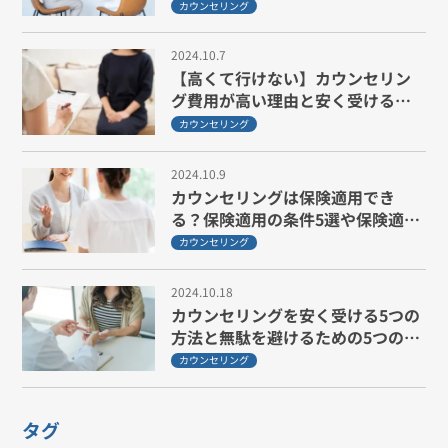
談先3選も紹介】
カウンセリング
2024.10.7
【高くて行けない】カウンセリン
グ費用が高い理由と安く受ける工
夫5選
カウンセリング
2024.10.9
カウンセリングは保険適用でき
る？保険適用の条件5選や保険適用
外の理由も紹介
カウンセリング
2024.10.18
カウンセリングを安く受ける5つの
方法と無駄を避けるための5つのコ
ツ
カウンセリング
タグ