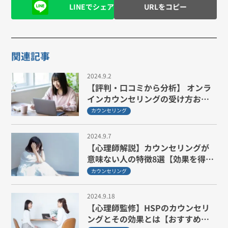
LINEでシェア
URLをコピー
関連記事
2024.9.2
【評判・口コミから分析】 オンラ
インカウンセリングの受け方おす
すめ3選
カウンセリング
2024.9.7
【心理師解説】カウンセリングが
意味ない人の特徴8選【効果を得る
方法も紹介】
カウンセリング
2024.9.18
【心理師監修】HSPのカウンセリ
ングとその効果とは【おすすめ相