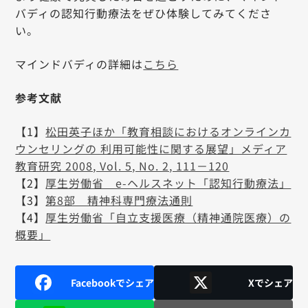
バディの認知行動療法をぜひ体験してみてくださ
い。
マインドバディの詳細は
こちら
参考文献
【1】
松田英子ほか「教育相談におけるオンラインカ
ウンセリングの 利用可能性に関する展望」メディア
教育研究 2008, Vol. 5, No. 2, 111－120
【2】
厚生労働省 e-ヘルスネット「認知行動療法」
【3】
第8部 精神科専門療法通則
【4】
厚生労働省「自立支援医療（精神通院医療）の
概要」
Facebookでシェア
Xでシェア