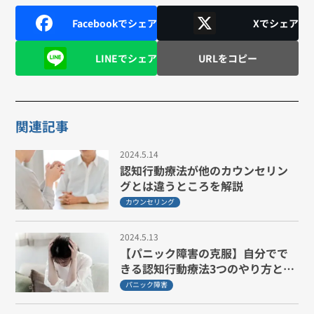
Facebookでシェア
Xでシェア
LINEでシェア
URLをコピー
関連記事
2024.5.14
認知行動療法が他のカウンセリン
グとは違うところを解説
カウンセリング
2024.5.13
【パニック障害の克服】自分でで
きる認知行動療法3つのやり方と注
意点
パニック障害