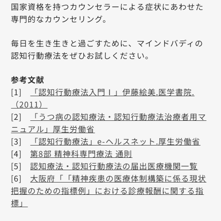
国家資格を持つカウンセラーによる症状にあわせた
専門的なカウンセリング。
毎日を生き生きと過ごすために、マインドバディの
認知行動療法をぜひお試しください。
参考文献
[1]
「認知行動療法入門Ⅰ」伊藤絵美.医学書院.
（2011）
[2]
「うつ病の認知療法・認知行動療法治療者用マ
ニュアル」厚生労働省
[3]
「認知行動療法」e-ヘルスネット.厚生労働省
[4]
第8部 精神科専門療法 通則
[5]
認知療法・認知行動療法の届出医療機関一覧
[6]
大阪府「「精神疾患の医療体制構築に係る現状
把握のための指標例」における診療報酬に関する指
標」