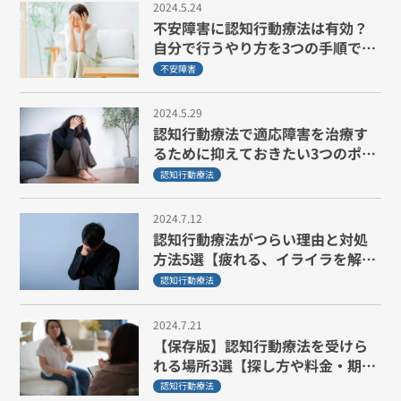
2024.5.24
不安障害に認知行動療法は有効？
自分で行うやり方を3つの手順で説
明！
不安障害
2024.5.29
認知行動療法で適応障害を治療す
るために抑えておきたい3つのポイ
ントを解説
認知行動療法
2024.7.12
認知行動療法がつらい理由と対処
方法5選【疲れる、イライラを解
消】
認知行動療法
2024.7.21
【保存版】認知行動療法を受けら
れる場所3選【探し方や料金・期間
も解説】
認知行動療法