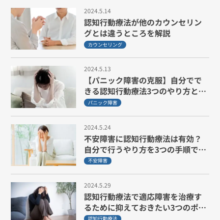
2024.5.14
認知行動療法が他のカウンセリン
グとは違うところを解説
カウンセリング
2024.5.13
【パニック障害の克服】自分でで
きる認知行動療法3つのやり方と注
意点
パニック障害
2024.5.24
不安障害に認知行動療法は有効？
自分で行うやり方を3つの手順で説
明！
不安障害
2024.5.29
認知行動療法で適応障害を治療す
るために抑えておきたい3つのポイ
ントを解説
認知行動療法