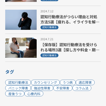
2024.7.12
認知行動療法がつらい理由と対処
方法5選【疲れる、イライラを解
消】
認知行動療法
2024.7.21
【保存版】認知行動療法を受けら
れる場所3選【探し方や料金・期間
も解説】
認知行動療法
タグ
認知行動療法
カウンセリング
うつ病
適応障害
パニック障害
強迫性障害
不安障害
コラム法
産後うつ
心療内科