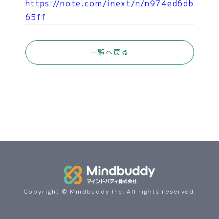
https://note.com/inext/n/n974ed6db
65ff
COMPANY
一覧へ戻る
NEWS
CONTACT
Copyright © Mindbuddy Inc. All rights reserved.