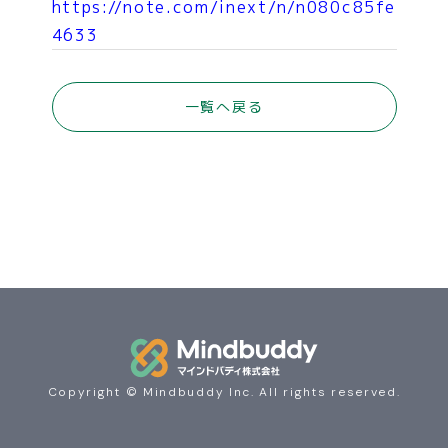
https://note.com/inext/n/n080c85fe
4633
COMPANY
一覧へ戻る
NEWS
CONTACT
Copyright © Mindbuddy Inc. All rights reserved.